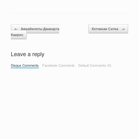
Навигация по записям
←
Авиабилеты Джакарта
Кетчикан Ситка
→
Каирнс
Leave a reply
Disqus Comments
Facebook Comments
Default Comments (0)