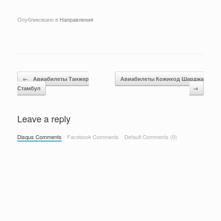
Опубликовано в
Направления
Навигация по записям
←
Авиабилеты Танжер
Авиабилеты Кожикод Шарджа
Стамбул
→
Leave a reply
Disqus Comments
Facebook Comments
Default Comments (0)