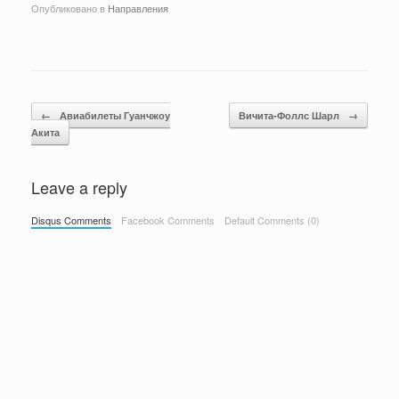
Опубликовано в
Направления
Навигация по записям
←
Авиабилеты Гуанчжоу
Вичита-Фоллс Шарл
→
Акита
Leave a reply
Disqus Comments
Facebook Comments
Default Comments (0)