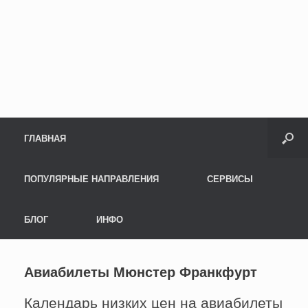
Menu
Skip to content
ГЛАВНАЯ
ПОПУЛЯРНЫЕ НАПРАВЛЕНИЯ
СЕРВИСЫ
БЛОГ
ИНФО
Авиабилеты Мюнстер Франкфурт
Календарь низких цен на авиабилеты