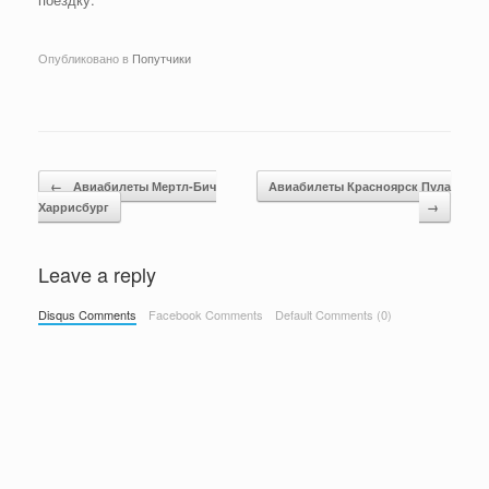
Опубликовано в
Попутчики
Навигация по записям
←
Авиабилеты Мертл-Бич
Авиабилеты Красноярск Пула
Харрисбург
→
Leave a reply
Disqus Comments
Facebook Comments
Default Comments (0)